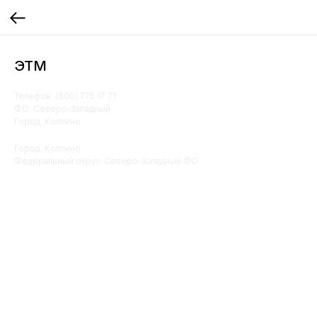
ЭТМ
Телефон: (800) 775 17 71
ФО: Северо-Западный
Город: Колпино
Город: Колпино
Федеральный округ: Северо-Западный ФО