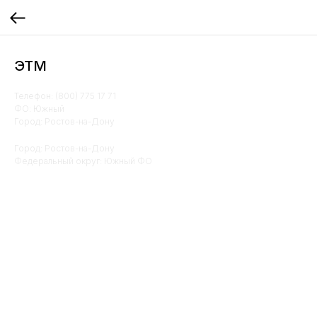
ЭТМ
Телефон: (800) 775 17 71
ФО: Южный
Город: Ростов-на-Дону
Город: Ростов-на-Дону
Федеральный округ: Южный ФО