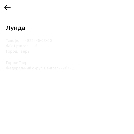
Лунда
Телефон: (4822) 45-23-00
ФО: Центральный
Город: Тверь
Город: Тверь
Федеральный округ: Центральный ФО