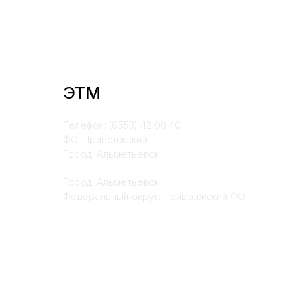
ЭТМ
Телефон: (8553) 42 00 40
ФО: Приволжский
Город: Альметьевск
Город: Альметьевск
Федеральный округ: Приволжский ФО