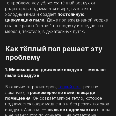
то проблема усугубляется: тёплый воздух от
радиаторов поднимается вверх, вытесняет
холодный вниз и создаёт
постоянную
циркуляцию пыли
. Даже при ежедневной уборке
она всё равно "летает" по воздуху и оседает на
мебели, текстиле, в дыхательных путях.
Как тёплый пол решает эту
проблему
1. Минимальное движение воздуха — меньше
пыли в воздухе
В отличие от радиаторов,
тёплый пол
греет не
локально, а
равномерно по всей площади
помещения
. Он создаёт мягкое тепло, которое
поднимается вверх медленно и без резких потоков
воздуха. А значит —
пыль не поднимается
с пола
и не разносится по комнате. Она остаётся на